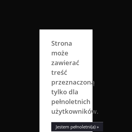
Skip
to
Aga Dobrowolska
content
Sztuka broni się sama
Strona
może
zawierać
treść
przeznaczoną
tylko dla
Miesiąc:
luty 2017
pełnoletnich
użytkowników.