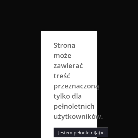
Skip
to
Aga Dobrowolska
content
Sztuka broni się sama
Strona
może
zawierać
treść
przeznaczoną
tylko dla
Kategoria:
fot. Ludzie
pełnoletnich
użytkowników.