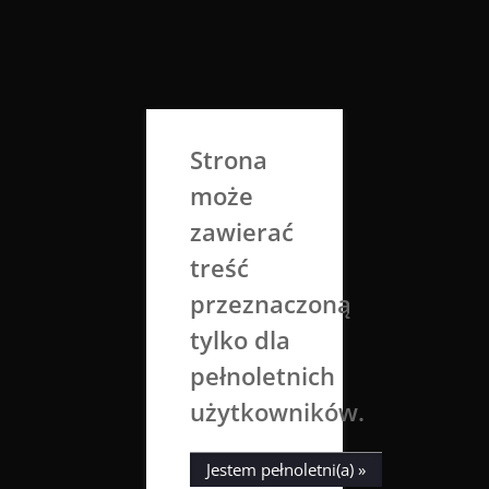
Skip
to
Aga Dobrowolska
content
Sztuka broni się sama
Strona
może
zawierać
treść
przeznaczoną
tylko dla
Kategoria:
fot. Natura
pełnoletnich
użytkowników.