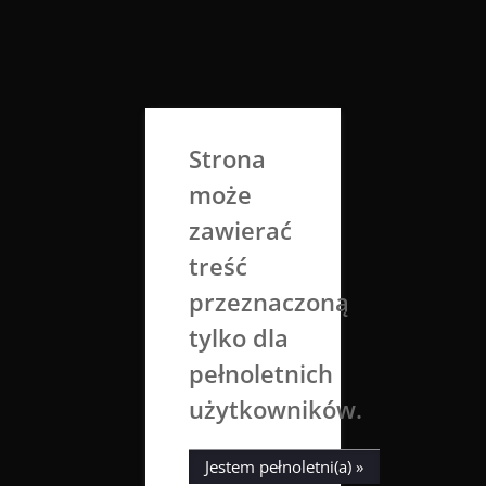
Skip
to
Aga Dobrowolska
content
Sztuka broni się sama
Strona
może
zawierać
treść
przeznaczoną
tylko dla
Miesiąc:
lipiec 2018
pełnoletnich
użytkowników.