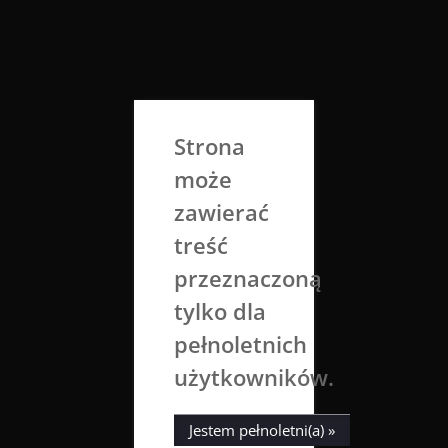
Skip
to
Aga Dobrowolska
content
Sztuka broni się sama
Strona
może
zawierać
treść
przeznaczoną
tylko dla
Miesiąc:
listopad 2020
pełnoletnich
użytkowników.