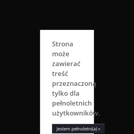
Skip
to
Aga Dobrowolska
content
Sztuka broni się sama
Strona
może
zawierać
treść
przeznaczoną
tylko dla
Kategoria:
Malarstwo ścienne
pełnoletnich
użytkowników.