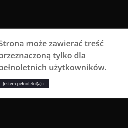
Strona może zawierać treść
Aga Dobrowolska
przeznaczoną tylko dla
Sztuka broni się sama
pełnoletnich użytkowników.