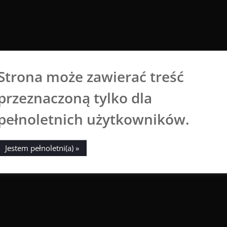
Strona może zawierać treść
Aga Dobrowolska
przeznaczoną tylko dla
Sztuka broni się sama
pełnoletnich użytkowników.