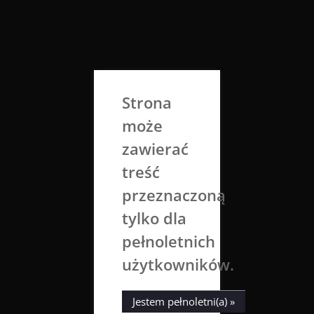
Skip
to
Aga Dobrowolska
content
Sztuka broni się sama
Strona
może
zawierać
treść
przeznaczoną
tylko dla
Tag:
exotic
pełnoletnich
użytkowników.