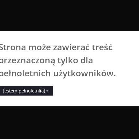
Strona może zawierać treść
Aga Dobrowolska
przeznaczoną tylko dla
Sztuka broni się sama
pełnoletnich użytkowników.