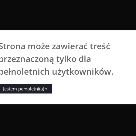
Strona może zawierać treść
Aga Dobrowolska
przeznaczoną tylko dla
Sztuka broni się sama
pełnoletnich użytkowników.