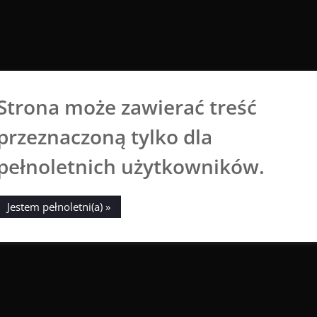
Strona może zawierać treść
Aga Dobrowolska
przeznaczoną tylko dla
Sztuka broni się sama
pełnoletnich użytkowników.