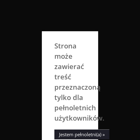
Skip
to
Aga Dobrowolska
content
Sztuka broni się sama
Strona
może
zawierać
treść
przeznaczoną
tylko dla
Tag:
pencils
pełnoletnich
użytkowników.