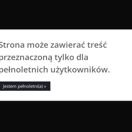
Strona może zawierać treść
Aga Dobrowolska
przeznaczoną tylko dla
Sztuka broni się sama
pełnoletnich użytkowników.