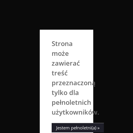
Skip
to
Aga Dobrowolska
content
Sztuka broni się sama
Strona
może
zawierać
treść
przeznaczoną
tylko dla
Yoda
Zimo
Wróbel
pełnoletnich
użytkowników.
6 maja 2018
Aga Dobrowolska