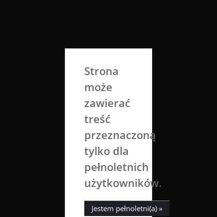
Skip
to
Aga Dobrowolska
content
Sztuka broni się sama
Strona
może
zawierać
treść
przeznaczoną
tylko dla
Wilk
Wrób
Yoda
pełnoletnich
użytkowników.
14 kwietnia 2018
Aga Dobrowolska