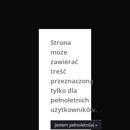
Skip
to
Aga Dobrowolska
content
Sztuka broni się sama
Strona
może
zawierać
treść
przeznaczoną
tylko dla
Wróbel
Szcz
Zimorodek
pełnoletnich
użytkowników.
6 maja 2018
Aga Dobrowolska