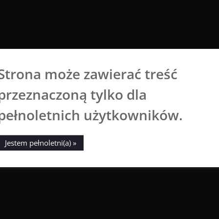
Strona może zawierać treść
Aga Dobrowolska
przeznaczoną tylko dla
Sztuka broni się sama
pełnoletnich użytkowników.