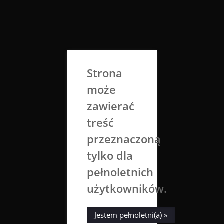
Skip
to
Aga Dobrowolska
content
Sztuka broni się sama
Strona
może
zawierać
treść
przeznaczoną
tylko dla
Tag:
alcedoatthis
pełnoletnich
użytkowników.