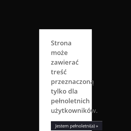
Skip
to
Aga Dobrowolska
content
Sztuka broni się sama
Strona
może
zawierać
treść
przeznaczoną
tylko dla
Tag:
białe na czarnym
pełnoletnich
użytkowników.