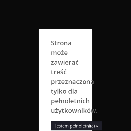
Skip
to
Aga Dobrowolska
content
Sztuka broni się sama
Strona
może
zawierać
treść
przeznaczoną
tylko dla
Tag:
birthday
pełnoletnich
użytkowników.