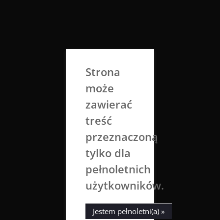
Skip
to
Aga Dobrowolska
content
Sztuka broni się sama
Strona
może
zawierać
treść
przeznaczoną
tylko dla
Tag:
Buldog francuski
pełnoletnich
użytkowników.