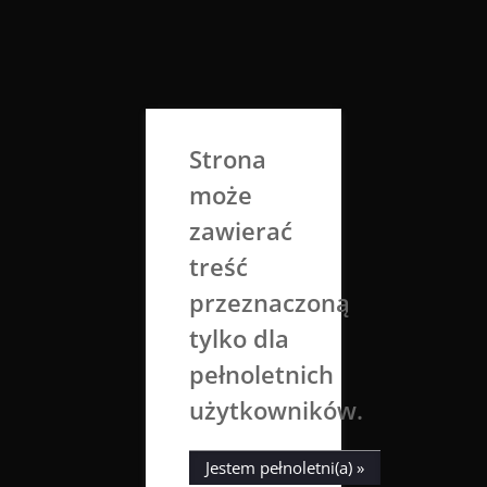
Skip
to
Aga Dobrowolska
content
Sztuka broni się sama
Strona
może
zawierać
treść
przeznaczoną
tylko dla
Tag:
But Seriously
pełnoletnich
użytkowników.