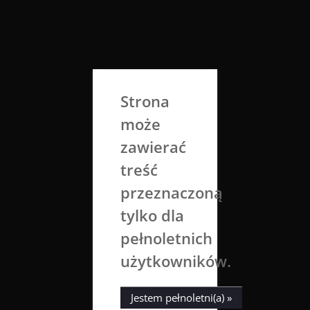
Skip
to
Aga Dobrowolska
content
Sztuka broni się sama
Strona
może
zawierać
treść
przeznaczoną
tylko dla
Tag:
child
pełnoletnich
użytkowników.