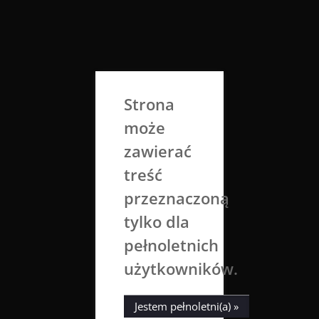
Skip
to
Aga Dobrowolska
content
Sztuka broni się sama
Strona
może
zawierać
treść
przeznaczoną
tylko dla
Tag:
country landscape
pełnoletnich
użytkowników.