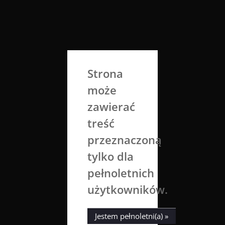
Skip
to
Aga Dobrowolska
content
Sztuka broni się sama
Strona
może
zawierać
treść
przeznaczoną
tylko dla
Tag:
crayon
pełnoletnich
użytkowników.