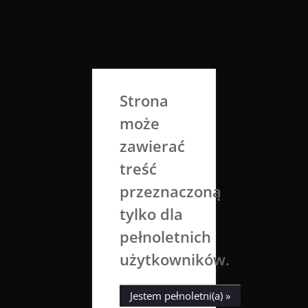
Skip
to
Aga Dobrowolska
content
Sztuka broni się sama
Strona
może
zawierać
treść
przeznaczoną
tylko dla
Tag:
desert
pełnoletnich
użytkowników.