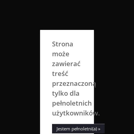
Skip
to
Aga Dobrowolska
content
Sztuka broni się sama
Strona
może
zawierać
treść
przeznaczoną
tylko dla
Tag:
dogs
pełnoletnich
użytkowników.