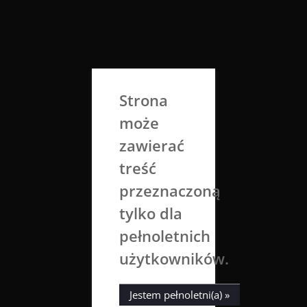
Skip
to
Aga Dobrowolska
content
Sztuka broni się sama
Strona
może
zawierać
treść
przeznaczoną
tylko dla
Tag:
dolly
pełnoletnich
użytkowników.