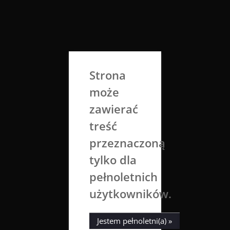
Skip
to
Aga Dobrowolska
content
Sztuka broni się sama
Strona
może
zawierać
treść
przeznaczoną
tylko dla
Tag:
gold
pełnoletnich
użytkowników.