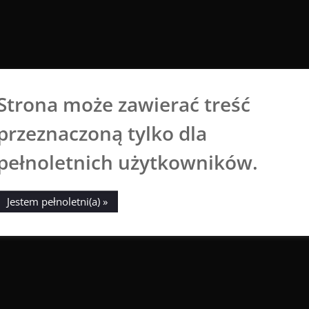
Strona może zawierać treść
Aga Dobrowolska
przeznaczoną tylko dla
Sztuka broni się sama
pełnoletnich użytkowników.