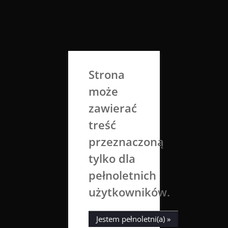
Skip
to
Aga Dobrowolska
content
Sztuka broni się sama
Strona
może
zawierać
treść
przeznaczoną
tylko dla
Tag:
gothic
pełnoletnich
użytkowników.