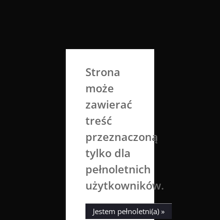
Skip
to
Aga Dobrowolska
content
Sztuka broni się sama
Strona
może
zawierać
treść
przeznaczoną
tylko dla
Tag:
janczar
pełnoletnich
użytkowników.