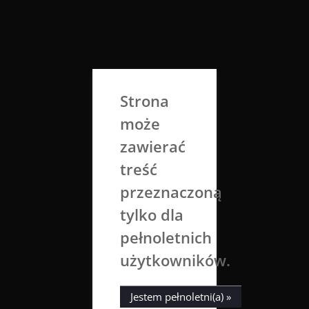
Skip
to
Aga Dobrowolska
content
Sztuka broni się sama
Strona
może
zawierać
treść
przeznaczoną
tylko dla
Tag:
Jaskinia
pełnoletnich
użytkowników.