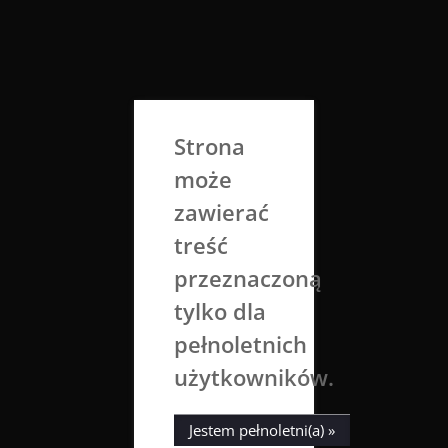
Skip
to
Aga Dobrowolska
content
Sztuka broni się sama
Strona
może
zawierać
treść
przeznaczoną
tylko dla
Tag:
klif
pełnoletnich
użytkowników.