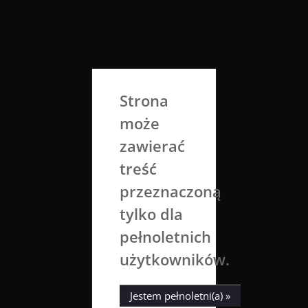
Skip
to
Aga Dobrowolska
content
Sztuka broni się sama
Strona
może
zawierać
treść
przeznaczoną
tylko dla
Tag:
kot
pełnoletnich
użytkowników.