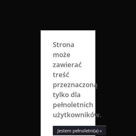
Skip
to
Aga Dobrowolska
content
Sztuka broni się sama
Strona
może
zawierać
treść
przeznaczoną
tylko dla
Tag:
leonardodicaprio
pełnoletnich
użytkowników.