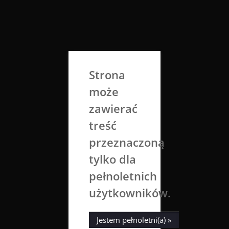
Skip
to
Aga Dobrowolska
content
Sztuka broni się sama
Strona
może
zawierać
treść
przeznaczoną
tylko dla
Tag:
mitologia
pełnoletnich
użytkowników.