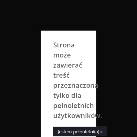
Skip
to
Aga Dobrowolska
content
Sztuka broni się sama
Strona
może
zawierać
treść
przeznaczoną
tylko dla
Tag:
oczy
pełnoletnich
użytkowników.