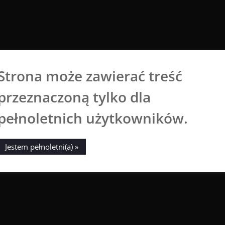
Strona może zawierać treść
Aga Dobrowolska
przeznaczoną tylko dla
Sztuka broni się sama
pełnoletnich użytkowników.