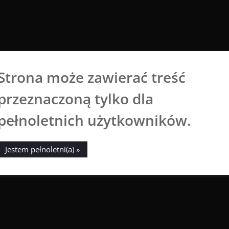
Strona może zawierać treść
Aga Dobrowolska
przeznaczoną tylko dla
Sztuka broni się sama
pełnoletnich użytkowników.