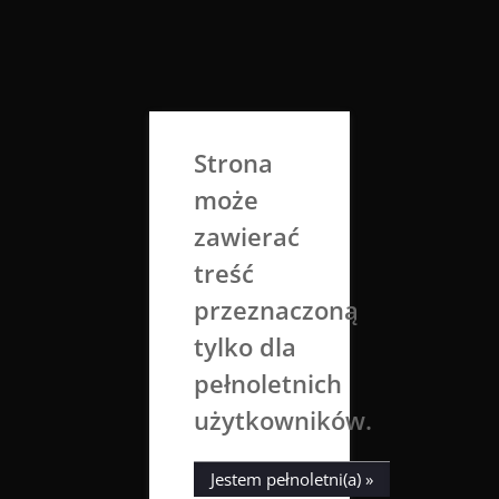
Skip
to
Aga Dobrowolska
content
Sztuka broni się sama
Strona
może
zawierać
treść
przeznaczoną
tylko dla
Tag:
Phil Collins
pełnoletnich
użytkowników.