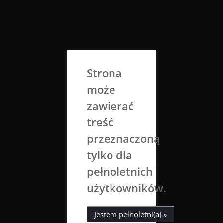
Skip
to
Aga Dobrowolska
content
Sztuka broni się sama
Strona
może
zawierać
treść
przeznaczoną
tylko dla
Tag:
przetacznikozankowy
pełnoletnich
użytkowników.