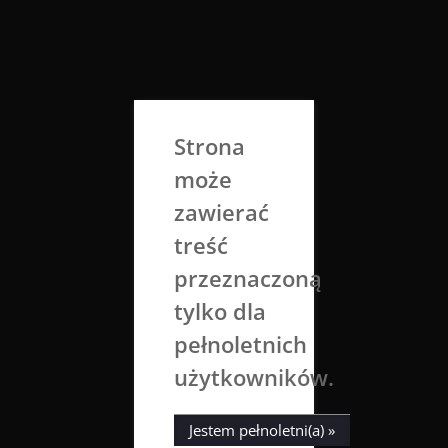
Skip
to
Aga Dobrowolska
content
Sztuka broni się sama
Strona
może
zawierać
treść
przeznaczoną
tylko dla
Tag:
Queen
pełnoletnich
użytkowników.