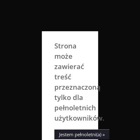
Skip
to
Aga Dobrowolska
content
Sztuka broni się sama
Strona
może
zawierać
treść
przeznaczoną
tylko dla
Tag:
saxophone
pełnoletnich
użytkowników.