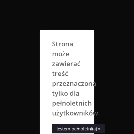
Skip
to
Aga Dobrowolska
content
Sztuka broni się sama
Strona
może
zawierać
treść
przeznaczoną
tylko dla
Tag:
shake
pełnoletnich
użytkowników.