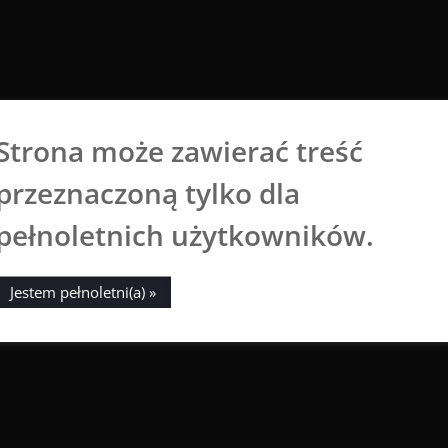
Strona może zawierać treść
Aga Dobrowolska
przeznaczoną tylko dla
Sztuka broni się sama
pełnoletnich użytkowników.