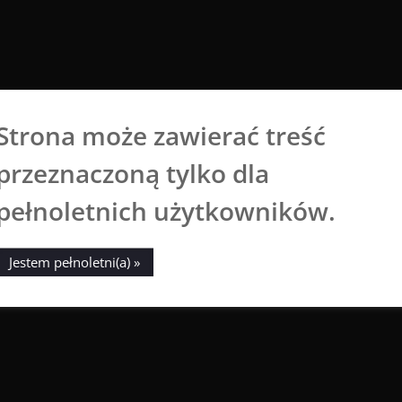
Strona może zawierać treść
Aga Dobrowolska
przeznaczoną tylko dla
Sztuka broni się sama
pełnoletnich użytkowników.