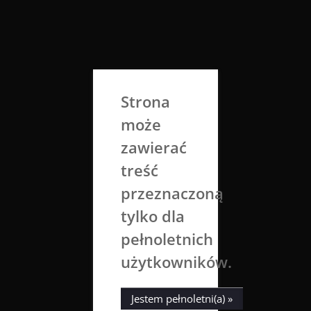
Skip
to
Aga Dobrowolska
content
Sztuka broni się sama
Strona
może
zawierać
treść
przeznaczoną
tylko dla
Tag:
Whitepencil
pełnoletnich
użytkowników.