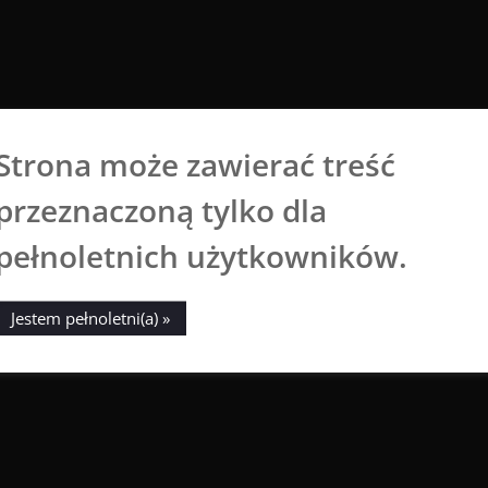
Strona może zawierać treść
Aga Dobrowolska
przeznaczoną tylko dla
Sztuka broni się sama
pełnoletnich użytkowników.